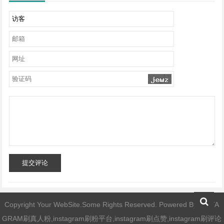
提交评论
Copyright Your WebSite.Some Rights Reserved. Powered By
INSTA
GRAM刷真人粉,instagram刷粉平台,instagram刷点赞,instagram刷评论